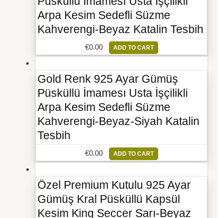
Püsküllü İmamesı Usta İşçilikli
Arpa Kesim Sedefli Süzme
Kahverengi-Beyaz Katalin Tesbih
€
0.00
ADD TO CART
Gold Renk 925 Ayar Gümüş
Püsküllü İmamesı Usta İşçilikli
Arpa Kesim Sedefli Süzme
Kahverengi-Beyaz-Siyah Katalin
Tesbih
€
0.00
ADD TO CART
Özel Premium Kutulu 925 Ayar
Gümüş Kral Püsküllü Kapsül
Kesim King Seccer Sarı-Beyaz