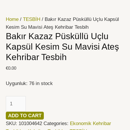
İçeriğe
Bakır
atla
Kazaz
Home
/
TESBİH
/ Bakır Kazaz Püsküllü Uçlu Kapsül
Püsküllü
Kesim Su Mavisi Ateş Kehribar Tesbih
Uçlu
Bakır Kazaz Püsküllü Uçlu
Kapsül
Kesim
Kapsül Kesim Su Mavisi Ateş
Su
Kehribar Tesbih
Mavisi
Ateş
€
0.00
Kehribar
Tesbih
Uygunluk:
76 in stock
quantity
ADD TO CART
SKU:
101004642
Categories:
Ekonomik Kehribar