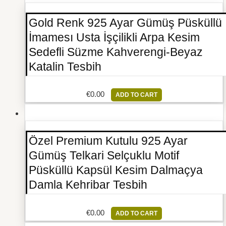
Gold Renk 925 Ayar Gümüş Püsküllü
İmamesı Usta İşçilikli Arpa Kesim
Sedefli Süzme Kahverengi-Beyaz
Katalin Tesbih
€
0.00
ADD TO CART
Özel Premium Kutulu 925 Ayar
Gümüş Telkari Selçuklu Motif
Püsküllü Kapsül Kesim Dalmaçya
Damla Kehribar Tesbih
€
0.00
ADD TO CART