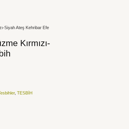
ı-Siyah Ateş Kehribar Efe
üzme Kırmızı-
bih
esbihler
,
TESBİH