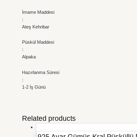
İmame Maddesi
:
Ateş Kehribar
Püskül Maddesi
:
Alpaka
Hazırlanma Süresi
:
1-2 İş Günü
Related products
925 Ayar Gümüş Kral Püsküllü