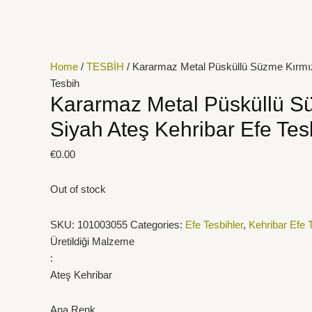
İçeriğe
atla
Home
/
TESBİH
/ Kararmaz Metal Püsküllü Süzme Kırmız
Tesbih
Kararmaz Metal Püsküllü S
Siyah Ateş Kehribar Efe Tes
€
0.00
Out of stock
SKU:
101003055
Categories:
Efe Tesbihler
,
Kehribar Efe T
Üretildiği Malzeme
:
Ateş Kehribar
Ana Renk