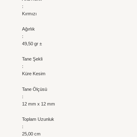
:
Kırmızı
Ağırlık
:
49,50 gr ±
Tane Şekli
:
Küre Kesim
Tane Ölçüsü
:
12 mm x 12 mm
Toplam Uzunluk
:
25,00 cm