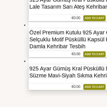
Lale Tasarım Sarı Ateş Kehriba
€
0.00
ADD TO CART
Özel Premium Kutulu 925 Ayar 
Selçuklu Motif Püsküllü Kapsü
Damla Kehribar Tesbih
€
0.00
ADD TO CART
925 Ayar Gümüş Kral Püsküllü
Süzme Mavi-Siyah Sıkma Kehri
€
0.00
ADD TO CART