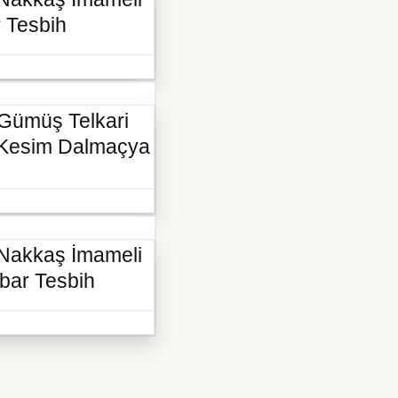
r Tesbih
Gümüş Telkari
l Kesim Dalmaçya
 Nakkaş İmameli
bar Tesbih