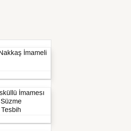
 Nakkaş İmameli
sküllü İmamesı
li Süzme
 Tesbih