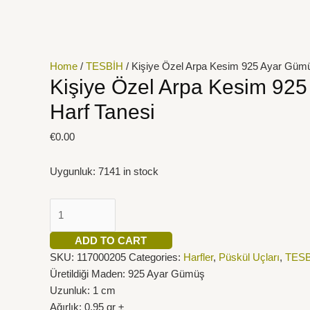
İçeriğe
Kişiye
atla
Özel
Arpa
Kesim
Home
/
TESBİH
/ Kişiye Özel Arpa Kesim 925 Ayar Gümü
925
Kişiye Özel Arpa Kesim 92
Ayar
Harf Tanesi
Gümüş
Harf
€
0.00
Tanesi
quantity
Uygunluk:
7141 in stock
ADD TO CART
SKU:
117000205
Categories:
Harfler
,
Püskül Uçları
,
TESB
Üretildiği Maden: 925 Ayar Gümüş
Uzunluk: 1 cm
Ağırlık: 0,95 gr ±