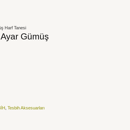
ş Harf Tanesi
5 Ayar Gümüş
İH
,
Tesbih Aksesuarları