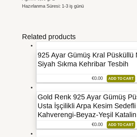
Hazırlanma Süresi: 1-3 iş günü
Related products
925 Ayar Gümüş Kral Püsküllü
Siyah Sıkma Kehribar Tesbih
€
0.00
ADD TO CART
Gold Renk 925 Ayar Gümüş Pü
Usta İşçilikli Arpa Kesim Sedef
Kahverengi-Beyaz-Yeşil Katalin
€
0.00
ADD TO CART