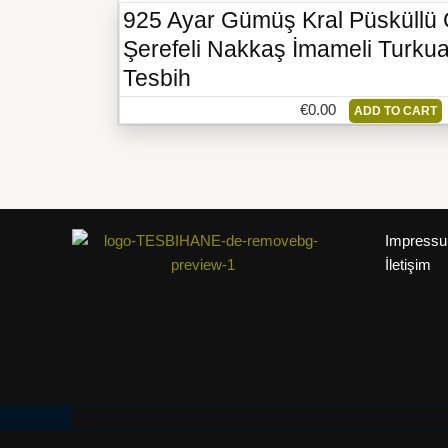
925 Ayar Gümüş Kral Püsküll
Şerefeli Nakkaş İmameli Turkua
Tesbih
€
0.00
ADD TO CART
Impress
İletişim