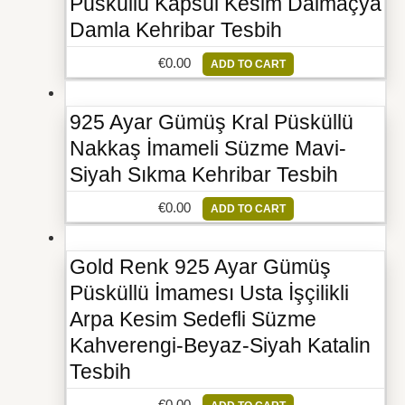
Püsküllü Kapsül Kesim Dalmaçya
Damla Kehribar Tesbih
€
0.00
ADD TO CART
925 Ayar Gümüş Kral Püsküllü
Nakkaş İmameli Süzme Mavi-
Siyah Sıkma Kehribar Tesbih
€
0.00
ADD TO CART
Gold Renk 925 Ayar Gümüş
Püsküllü İmamesı Usta İşçilikli
Arpa Kesim Sedefli Süzme
Kahverengi-Beyaz-Siyah Katalin
Tesbih
€
0.00