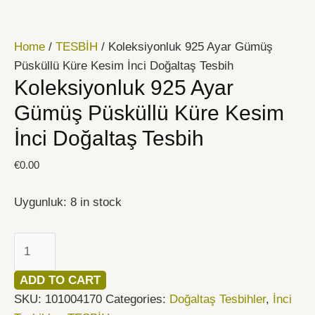
İçeriğe
Koleksiyonluk
atla
925
Home
/
TESBİH
/ Koleksiyonluk 925 Ayar Gümüş
Ayar
Püsküllü Küre Kesim İnci Doğaltaş Tesbih
Gümüş
Koleksiyonluk 925 Ayar
Püsküllü
Küre
Gümüş Püsküllü Küre Kesim
Kesim
İnci Doğaltaş Tesbih
İnci
Doğaltaş
€
0.00
Tesbih
quantity
Uygunluk:
8 in stock
ADD TO CART
SKU:
101004170
Categories:
Doğaltaş Tesbihler
,
İnci