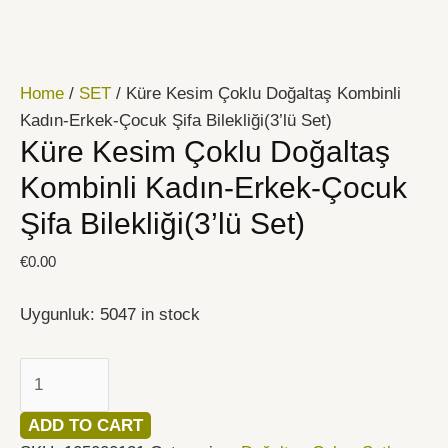
İçeriğe
Küre
atla
Kesim
Çoklu
Home
/
SET
/ Küre Kesim Çoklu Doğaltaş Kombinli
Doğaltaş
Kadın-Erkek-Çocuk Şifa Bilekliği(3’lü Set)
Kombinli
Küre Kesim Çoklu Doğaltaş
Kadın-
Erkek-
Kombinli Kadın-Erkek-Çocuk
Çocuk
Şifa Bilekliği(3’lü Set)
Şifa
Bilekliği(3'lü
€
0.00
Set)
quantity
Uygunluk:
5047 in stock
ADD TO CART