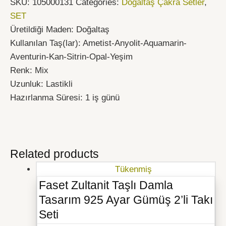
SKU:
105000131
Categories:
Doğaltaş Çakra Setler
,
SET
Üretildiği Maden: Doğaltaş
Kullanılan Taş(lar): Ametist-Anyolit-Aquamarin-
Aventurin-Kan-Sitrin-Opal-Yeşim
Renk: Mix
Uzunluk: Lastikli
Hazırlanma Süresi: 1 iş günü
Related products
Tükenmiş
Faset Zultanit Taşlı Damla
Tasarım 925 Ayar Gümüş 2’li Takı
Seti