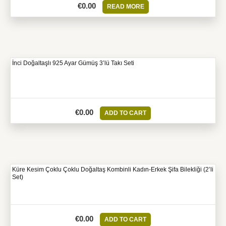
€
0.00
READ MORE
İnci Doğaltaşlı 925 Ayar Gümüş 3’lü Takı Seti
€
0.00
ADD TO CART
Küre Kesim Çoklu Çoklu Doğaltaş Kombinli Kadın-Erkek Şifa Bilekliği (2’li
Set)
€
0.00
ADD TO CART