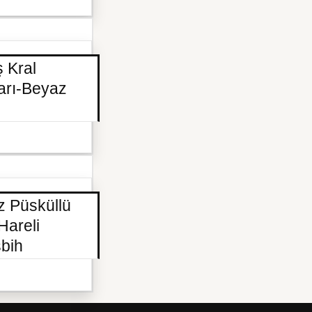
 Kral
arı-Beyaz
z Püsküllü
Hareli
sbih