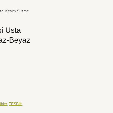
i Özel Kesim Süzme
si Usta
uaz-Beyaz
ihler
,
TESBİH