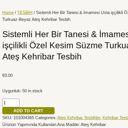
İçeriğe
Sistemli
atla
Her
Home
/
TESBİH
/ Sistemli Her Bir Tanesi & İmamesi Usta işçilikl
Bir
Turkuaz-Beyaz Ateş Kehribar Tesbih
Tanesi
&
Sistemli Her Bir Tanesi & İmame
İmamesi
işçilikli Özel Kesim Süzme Turk
Usta
işçilikli
Ateş Kehribar Tesbih
Özel
Kesim
Süzme
€
0.00
Turkuaz-
Beyaz
Uygunluk:
50 in stock
Ateş
Kehribar
Tesbih
ADD TO CART
quantity
SKU:
101004365
Categories:
Ateş Kehribar Tesbihler
,
Kehribar Tesb
Ürünün Yapımında Kullanılan Ana Madde: Ateş Kehribar