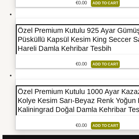
€
0.00
ADD TO CART
Özel Premium Kutulu 925 Ayar Gümüş
Püsküllü Kapsül Kesim King Seccer S
Hareli Damla Kehribar Tesbih
€
0.00
ADD TO CART
Özel Premium Kutulu 1000 Ayar Kaza
Kolye Kesim Sarı-Beyaz Renk Yoğun 
Kaliningrad Doğal Damla Kehribar Te
€
0.00
ADD TO CART