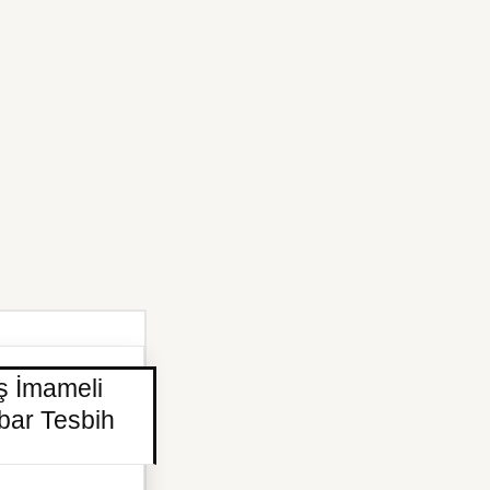
ş İmameli
bar Tesbih