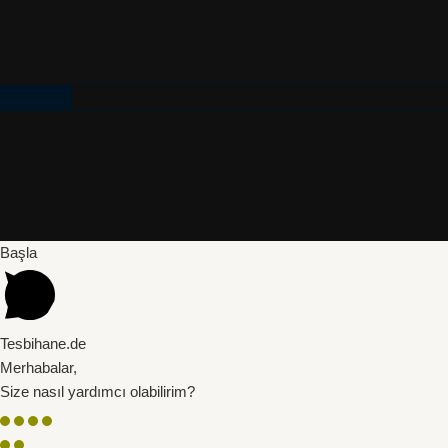
Başla
Tesbihane.de
Merhabalar,
Size nasıl yardımcı olabilirim?