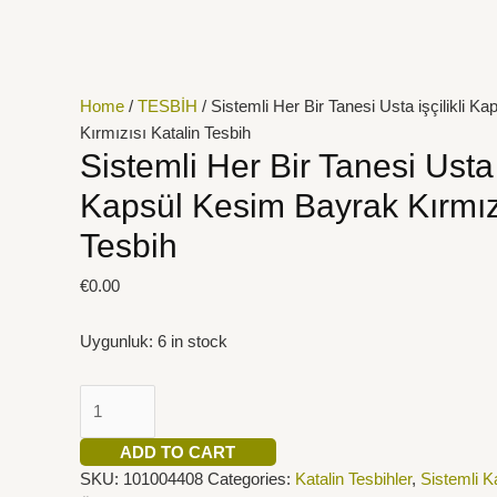
İçeriğe
Sistemli
atla
Her
Bir
Tanesi
Home
/
TESBİH
/ Sistemli Her Bir Tanesi Usta işçilikli 
Usta
Kırmızısı Katalin Tesbih
işçilikli
Sistemli Her Bir Tanesi Usta i
Kapsül
Kapsül Kesim Bayrak Kırmızı
Kesim
Bayrak
Tesbih
Kırmızısı
Katalin
€
0.00
Tesbih
quantity
Uygunluk:
6 in stock
ADD TO CART
SKU:
101004408
Categories:
Katalin Tesbihler
,
Sistemli Ka