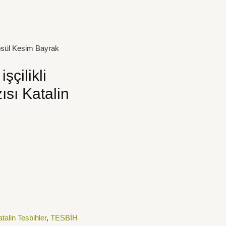
Kapsül Kesim Bayrak
şçilikli
sı Katalin
talin Tesbihler
,
TESBİH