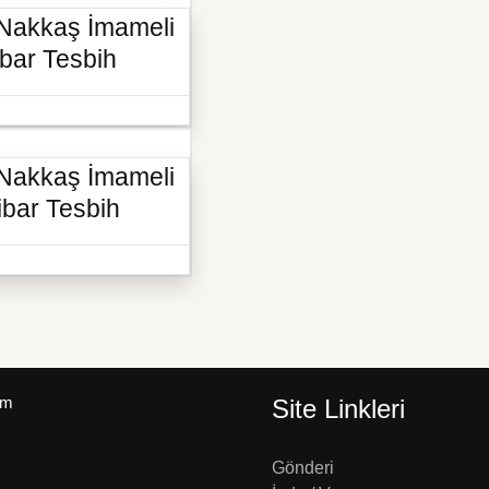
 Nakkaş İmameli
bar Tesbih
 Nakkaş İmameli
ibar Tesbih
um
Site Linkleri
Gönderi