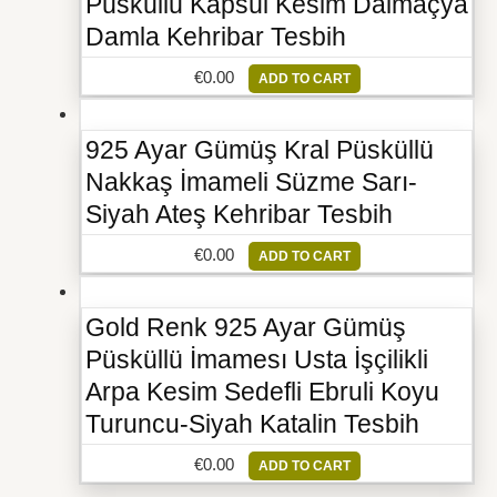
Püsküllü Kapsül Kesim Dalmaçya
Damla Kehribar Tesbih
€
0.00
ADD TO CART
925 Ayar Gümüş Kral Püsküllü
Nakkaş İmameli Süzme Sarı-
Siyah Ateş Kehribar Tesbih
€
0.00
ADD TO CART
Gold Renk 925 Ayar Gümüş
Püsküllü İmamesı Usta İşçilikli
Arpa Kesim Sedefli Ebruli Koyu
Turuncu-Siyah Katalin Tesbih
€
0.00
ADD TO CART