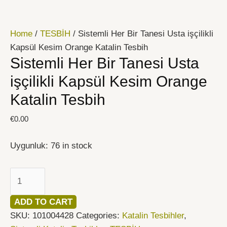
İçeriğe
Sistemli
atla
Her
Home
/
TESBİH
/ Sistemli Her Bir Tanesi Usta işçilikli
Bir
Kapsül Kesim Orange Katalin Tesbih
Tanesi
Sistemli Her Bir Tanesi Usta
Usta
işçilikli
işçilikli Kapsül Kesim Orange
Kapsül
Katalin Tesbih
Kesim
Orange
€
0.00
Katalin
Tesbih
Uygunluk:
76 in stock
quantity
ADD TO CART
SKU:
101004428
Categories:
Katalin Tesbihler
,