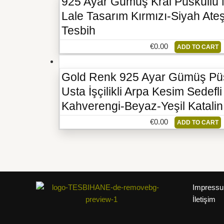
925 Ayar Gümüş Kral Püsküllü
Lale Tasarım Kırmızı-Siyah Ate
Tesbih
€
0.00
ADD TO CART
Gold Renk 925 Ayar Gümüş Pü
Usta İşçilikli Arpa Kesim Sedef
Kahverengi-Beyaz-Yeşil Katalin
€
0.00
ADD TO CART
Impress
İletişim