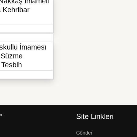
 Nakkaş İmameli
ş Kehribar
sküllü İmamesı
li Süzme
 Tesbih
um
Site Linkleri
Gönderi