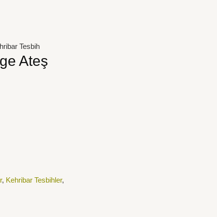
ribar Tesbih
ge Ateş
r
,
Kehribar Tesbihler
,