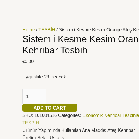
İçeriğe
Sistemli
atla
Kesme
Kesim
Orange
Home
/
TESBİH
/ Sistemli Kesme Kesim Orange Ateş Keh
Ateş
Sistemli Kesme Kesim Oran
Kehribar
Kehribar Tesbih
Tesbih
quantity
€
0.00
Uygunluk:
28 in stock
ADD TO CART
SKU:
101004516
Categories:
Ekonomik Kehribar Tesbihle
TESBİH
Ürünün Yapımında Kullanılan Ana Madde: Ateş Kehribar
Üretim Şekli: Usta İşi