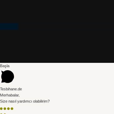
Başla
Tesbihane.de
Merhabalar,
Size nasıl yardımcı olabilirim?