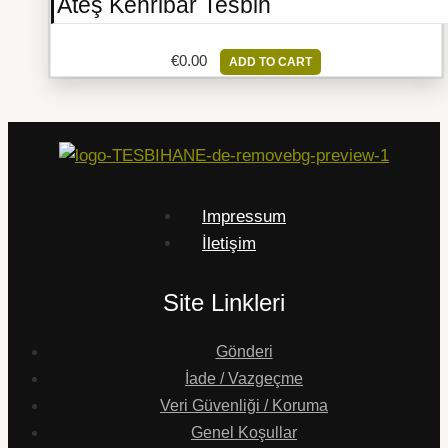
Ateş Kehribar Tesbih
€
0.00
ADD TO CART
Impressum
İletişim
Site Linkleri
Gönderi
İade / Vazgeçme
Veri Güvenliği / Koruma
Genel Koşullar