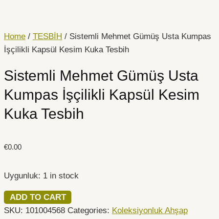
İçeriğe
Sistemli
atla
Mehmet
Gümüş
Home
/
TESBİH
/ Sistemli Mehmet Gümüş Usta Kumpas
Usta
İşçilikli Kapsül Kesim Kuka Tesbih
Kumpas
Sistemli Mehmet Gümüş Usta
İşçilikli
Kapsül
Kumpas İşçilikli Kapsül Kesim
Kesim
Kuka Tesbih
Kuka
Tesbih
quantity
€
0.00
Uygunluk:
1 in stock
ADD TO CART
SKU:
101004568
Categories:
Koleksiyonluk Ahşap