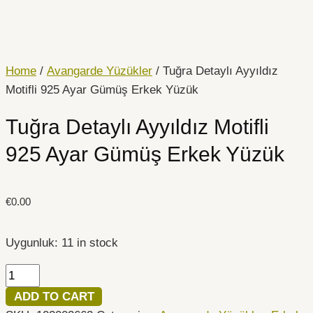
İçeriğe
Tuğra
atla
Detaylı
Ayyıldız
Motifli
Home
/
Avangarde Yüzükler
/ Tuğra Detaylı Ayyıldız
925
Motifli 925 Ayar Gümüş Erkek Yüzük
Ayar
Tuğra Detaylı Ayyıldız Motifli
Gümüş
Erkek
925 Ayar Gümüş Erkek Yüzük
Yüzük
quantity
€
0.00
Uygunluk:
11 in stock
ADD TO CART