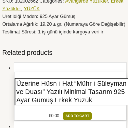
SKU:
102002662
Categories:
Avangarde Yüzükler
,
Erkek
Yüzükler
,
YÜZÜK
Üretildiği Maden: 925 Ayar Gümüş
Ortalama Ağırlık: 19,20 ± gr. (Numaraya Göre Değişebilir)
Teslimat Süresi: 1 iş günü içinde kargoya verilir
Related products
Üzerine Hüsn-i Hat “Mühr-i Süleyman
ve Duası” Yazılı Minimal Tasarım 925
Ayar Gümüş Erkek Yüzük
€
0.00
ADD TO CART