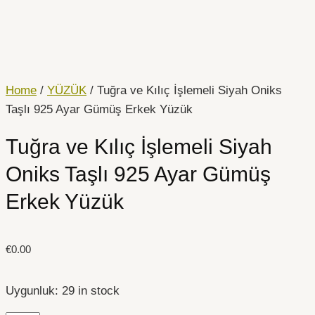
İçeriğe
Tuğra
atla
ve
Kılıç
İşlemeli
Siyah
Home
/
YÜZÜK
/ Tuğra ve Kılıç İşlemeli Siyah Oniks
Oniks
Taşlı 925 Ayar Gümüş Erkek Yüzük
Taşlı
Tuğra ve Kılıç İşlemeli Siyah
925
Ayar
Oniks Taşlı 925 Ayar Gümüş
Gümüş
Erkek Yüzük
Erkek
Yüzük
quantity
€
0.00
Uygunluk:
29 in stock