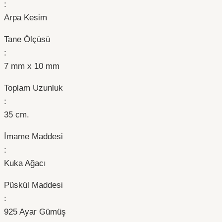
:
Arpa Kesim
Tane Ölçüsü
:
7 mm x 10 mm
Toplam Uzunluk
:
35 cm.
İmame Maddesi
:
Kuka Ağacı
Püskül Maddesi
:
925 Ayar Gümüş