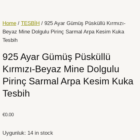
İçeriğe
925
atla
Ayar
Gümüş
Home
/
TESBİH
/ 925 Ayar Gümüş Püsküllü Kırmızı-
Püsküllü
Beyaz Mine Dolgulu Pirinç Sarmal Arpa Kesim Kuka
Kırmızı-
Tesbih
Beyaz
925 Ayar Gümüş Püsküllü
Mine
Dolgulu
Kırmızı-Beyaz Mine Dolgulu
Pirinç
Pirinç Sarmal Arpa Kesim Kuka
Sarmal
Arpa
Tesbih
Kesim
Kuka
Tesbih
€
0.00
quantity
Uygunluk:
14 in stock