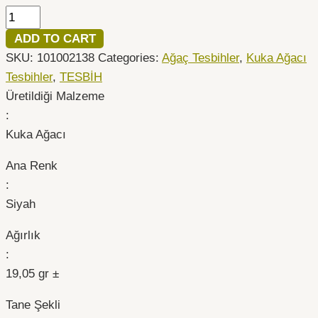
ADD TO CART
SKU:
101002138
Categories:
Ağaç Tesbihler
,
Kuka Ağacı
Tesbihler
,
TESBİH
Üretildiği Malzeme
:
Kuka Ağacı
Ana Renk
:
Siyah
Ağırlık
:
19,05 gr ±
Tane Şekli