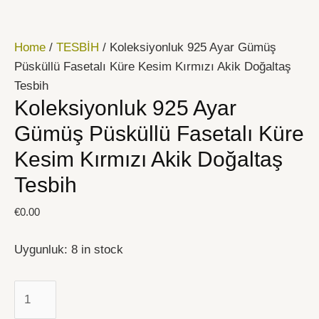
İçeriğe
Koleksiyonluk
atla
925
Home
/
TESBİH
/ Koleksiyonluk 925 Ayar Gümüş
Ayar
Püsküllü Fasetalı Küre Kesim Kırmızı Akik Doğaltaş
Gümüş
Tesbih
Püsküllü
Koleksiyonluk 925 Ayar
Fasetalı
Küre
Gümüş Püsküllü Fasetalı Küre
Kesim
Kesim Kırmızı Akik Doğaltaş
Kırmızı
Tesbih
Akik
Doğaltaş
€
0.00
Tesbih
quantity
Uygunluk:
8 in stock