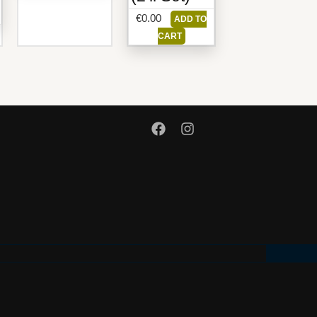
€
0.00
ADD TO
CART