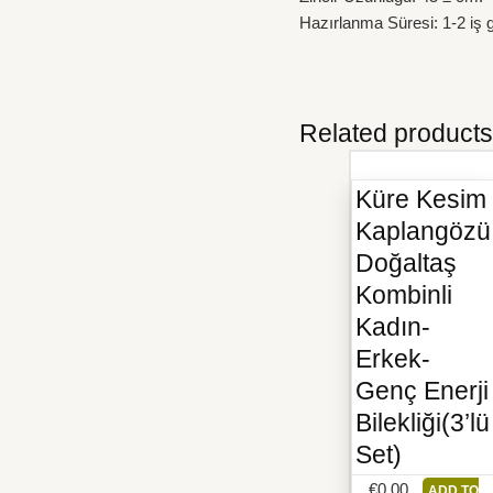
Hazırlanma Süresi: 1-2 iş 
Related products
Küre Kesim
Kaplangözü
Doğaltaş
Kombinli
Kadın-
Erkek-
Genç Enerji
Bilekliği(3’lü
Set)
€
0.00
ADD TO