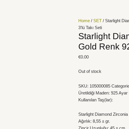
Home
/
SET
/ Starlight D
3’lü Takı Seti
Starlight Di
Gold Renk 92
€
0.00
Out of stock
SKU:
105000085
Categori
Üretildiği Maden: 925 Aya
Kullanılan Taş(lar):
Starlight Diamond Zirconia
Ağırlık: 8,55 ± gr.
Zincir Uzunluğu: 45 ± cm.