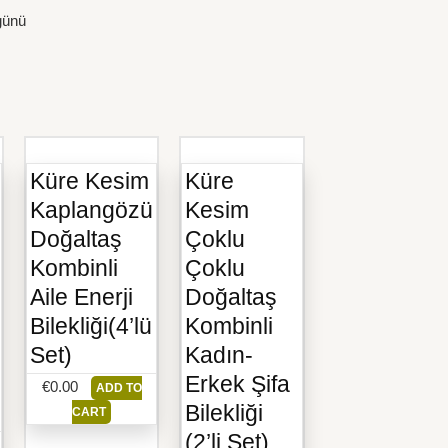
günü
Küre Kesim
Küre
Kaplangözü
Kesim
Doğaltaş
Çoklu
Kombinli
Çoklu
Aile Enerji
Doğaltaş
Bilekliği(4’lü
Kombinli
Set)
Kadın-
Erkek Şifa
€
0.00
ADD TO
Bilekliği
CART
(2’li Set)