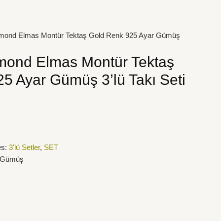
iamond Elmas Montür Tektaş Gold Renk 925 Ayar Gümüş
amond Elmas Montür Tektaş
5 Ayar Gümüş 3’lü Takı Seti
es:
3'lü Setler
,
SET
r Gümüş