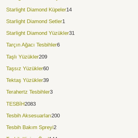
Starlight Diamond Küpeler
14
Starlight Diamond Setler
1
Starlight Diamond Yüzükler
31
Tarçın Ağacı Tesbihler
6
Taşlı Yüzükler
209
Taşsız Yüzükler
60
Tektaş Yüzükler
39
Terahertz Tesbihler
3
TESBİH
2083
Tesbih Aksesuarları
200
Tesbih Bakım Spreyi
2