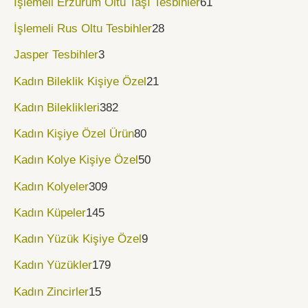
İşlemeli Erzurum Oltu Taşı Tesbihler
61
İşlemeli Rus Oltu Tesbihler
28
Jasper Tesbihler
3
Kadın Bileklik Kişiye Özel
21
Kadın Bileklikleri
382
Kadın Kişiye Özel Ürün
80
Kadın Kolye Kişiye Özel
50
Kadın Kolyeler
309
Kadın Küpeler
145
Kadın Yüzük Kişiye Özel
9
Kadın Yüzükler
179
Kadın Zincirler
15