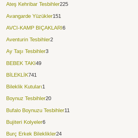
Ateş Kehribar Tesbihler
225
Avangarde Yüzükler
151
AVCI-KAMP BIÇAKLARI
6
Aventurin Tesbihler
2
Ay Taşı Tesbihler
3
BEBEK TAKI
49
BİLEKLİK
741
Bileklik Kutuları
1
Boynuz Tesbihler
20
Bufalo Boynuzu Tesbihler
11
Bujiteri Kolyeler
6
Burç Erkek Bileklikler
24