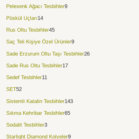
Pelesenk Ağacı Tesbihler
9
Püskül Uçları
14
Rus Oltu Tesbihler
45
Saç Teli Kişiye Özel Ürünler
9
Sade Erzurum Oltu Taşı Tesbihler
26
Sade Rus Oltu Tesbihler
17
Sedef Tesbihler
11
SET
52
Sistemli Katalin Tesbihler
143
Sıkma Kehribar Tesbihler
65
Sodalit Tesbihler
3
Starlight Diamond Kolyeler
9