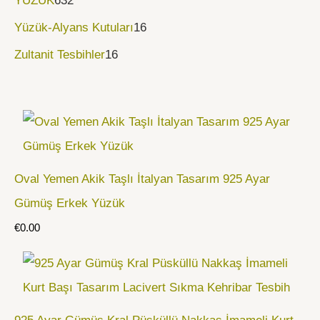
YÜZÜK
632
Yüzük-Alyans Kutuları
16
Zultanit Tesbihler
16
Oval Yemen Akik Taşlı İtalyan Tasarım 925 Ayar
Gümüş Erkek Yüzük
€
0.00