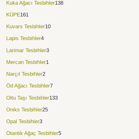
Kuka Ağacı Tesbihler
138
KÜPE
161
Kuvars Tesbihler
10
Lapis Tesbihler
4
Larimar Tesbihler
3
Mercan Tesbihler
1
Narçıl Tesbihler
2
Öd Ağacı Tesbihler
7
Oltu Taşı Tesbihler
133
Oniks Tesbihler
25
Opal Tesbihler
3
Otantik Ağaç Tesbihler
5