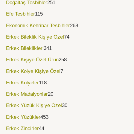
Doğaltaş Tesbihler
251
Efe Tesbihler
115
Ekonomik Kehribar Tesbihler
268
Erkek Bileklik Kişiye Özel
74
Erkek Bileklikleri
341
Erkek Kişiye Özel Ürün
258
Erkek Kolye Kişiye Özel
7
Erkek Kolyeler
118
Erkek Madalyonlar
20
Erkek Yüzük Kişiye Özel
30
Erkek Yüzükler
453
Erkek Zincirler
44