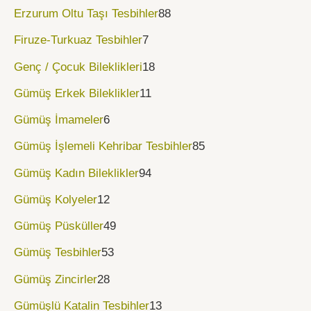
Erzurum Oltu Taşı Tesbihler
88
Firuze-Turkuaz Tesbihler
7
Genç / Çocuk Bileklikleri
18
Gümüş Erkek Bileklikler
11
Gümüş İmameler
6
Gümüş İşlemeli Kehribar Tesbihler
85
Gümüş Kadın Bileklikler
94
Gümüş Kolyeler
12
Gümüş Püsküller
49
Gümüş Tesbihler
53
Gümüş Zincirler
28
Gümüşlü Katalin Tesbihler
13