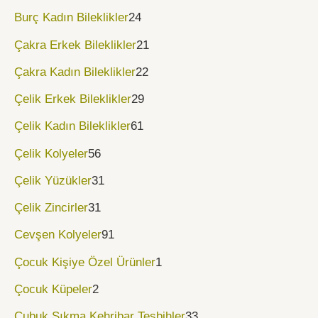
Burç Kadın Bileklikler
24
Çakra Erkek Bileklikler
21
Çakra Kadın Bileklikler
22
Çelik Erkek Bileklikler
29
Çelik Kadın Bileklikler
61
Çelik Kolyeler
56
Çelik Yüzükler
31
Çelik Zincirler
31
Cevşen Kolyeler
91
Çocuk Kişiye Özel Ürünler
1
Çocuk Küpeler
2
Çubuk Sıkma Kehribar Tesbihler
33