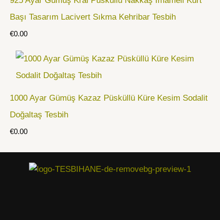
925 Ayar Gümüş Kral Püsküllü Nakkaş İmameli Kurt
Başı Tasarım Lacivert Sıkma Kehribar Tesbih
€
0.00
1000 Ayar Gümüş Kazaz Püsküllü Küre Kesim Sodalit
Doğaltaş Tesbih
€
0.00