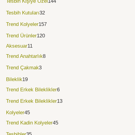
Tesbih Kişiye Özel
144
Tesbih Kutuları
32
Trend Kolyeler
157
Trend Ürünler
120
Aksesuar
11
Trend Anahtarlık
8
Trend Çakmak
3
Bileklik
19
Trend Erkek Bileklikler
6
Trend Erkek Bileklikler
13
Kolyeler
45
Trend Kadin Kolyeler
45
Tesbihler
35