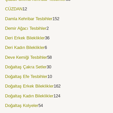
CÜZDAN
12
Damla Kehribar Tesbihler
152
Demir Ağacı Tesbihler
2
Deri Erkek Bileklikler
36
Deri Kadın Bileklikler
6
Deve Kemiği Tesbihler
58
Doğaltaş Çakra Setler
30
Doğaltaş Efe Tesbihler
10
Doğaltaş Erkek Bileklikler
162
Doğaltaş Kadın Bileklikler
124
Doğaltaş Kolyeler
54