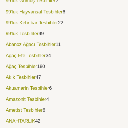
99'luk Gümüş Tesbihler
2
99'luk Hayvansal Tesbihler
6
99'luk Kehribar Tesbihler
22
99'luk Tesbihler
49
Abanoz Ağacı Tesbihler
11
Ağaç Efe Tesbihler
34
Ağaç Tesbihler
180
Akik Tesbihler
47
Akuamarin Tesbihler
6
Amazonit Tesbihler
4
Ametist Tesbihler
6
ANAHTARLIK
42