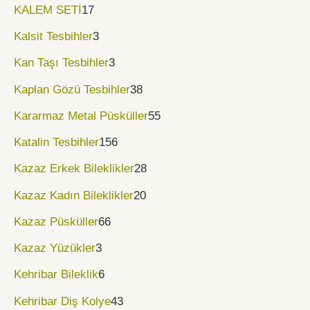
KALEM SETİ
17
Kalsit Tesbihler
3
Kan Taşı Tesbihler
3
Kaplan Gözü Tesbihler
38
Kararmaz Metal Püsküller
55
Katalin Tesbihler
156
Kazaz Erkek Bileklikler
28
Kazaz Kadın Bileklikler
20
Kazaz Püsküller
66
Kazaz Yüzükler
3
Kehribar Bileklik
6
Kehribar Diş Kolye
43