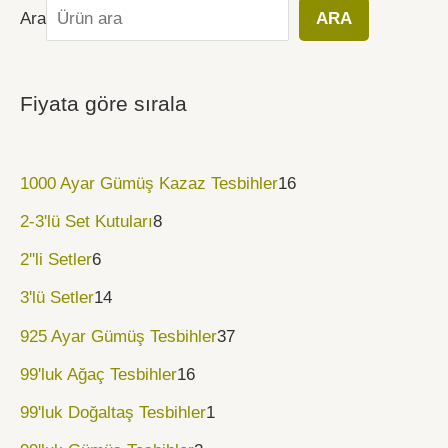
Ara
ARA
Fiyata göre sırala
1000 Ayar Gümüş Kazaz Tesbihler
16
2-3'lü Set Kutuları
8
2''li Setler
6
3'lü Setler
14
925 Ayar Gümüş Tesbihler
37
99'luk Ağaç Tesbihler
16
99'luk Doğaltaş Tesbihler
1