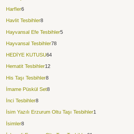
Harfler
6
Havlit Tesbihler
8
Hayvansal Efe Tesbihler
5
Hayvansal Tesbihler
78
HEDİYE KUTUSU
64
Hematit Tesbihler
12
His Taşı Tesbihler
8
İmame Püskül Set
8
İnci Tesbihler
8
İsim Yazılı Erzurum Oltu Taşı Tesbihler
1
İsimler
8