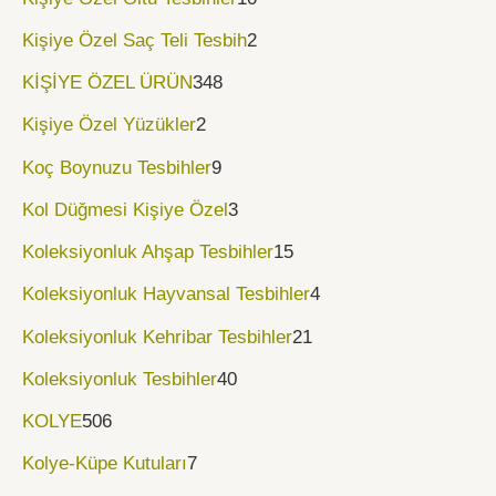
Kişiye Özel Saç Teli Tesbih
2
KİŞİYE ÖZEL ÜRÜN
348
Kişiye Özel Yüzükler
2
Koç Boynuzu Tesbihler
9
Kol Düğmesi Kişiye Özel
3
Koleksiyonluk Ahşap Tesbihler
15
Koleksiyonluk Hayvansal Tesbihler
4
Koleksiyonluk Kehribar Tesbihler
21
Koleksiyonluk Tesbihler
40
KOLYE
506
Kolye-Küpe Kutuları
7