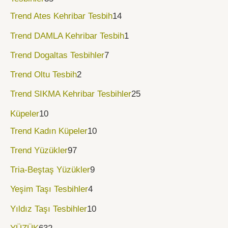
Trend Ates Kehribar Tesbih
14
Trend DAMLA Kehribar Tesbih
1
Trend Dogaltas Tesbihler
7
Trend Oltu Tesbih
2
Trend SIKMA Kehribar Tesbihler
25
Küpeler
10
Trend Kadın Küpeler
10
Trend Yüzükler
97
Tria-Beştaş Yüzükler
9
Yeşim Taşı Tesbihler
4
Yıldız Taşı Tesbihler
10